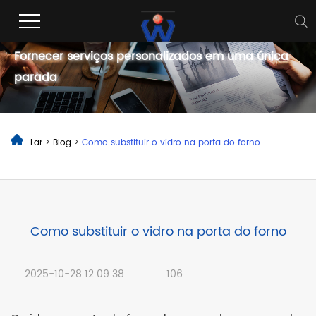
blogue
Fornecer serviços personalizados em uma única
parada
Lar
>
Blog
>
Como substituir o vidro na porta do forno
Como substituir o vidro na porta do forno
2025-10-28 12:09:38
106