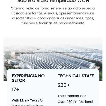
Sobre o vidro temperado WCH
O termo "vidro de forno" refere-se ao vidro especial
utilizado em fornos. A seguir, apresentaremos suas
características, abordando suas dimensões., tipos,
funções e técnicas de processamento
W.C.H Temper Glass Co., Ltd., é encontrado em 2007, localizado na província de Dongguan Guangdong com local 8000 SQM e província de Zhangzhou Fujian com 20000
SQM.
Temos o certificado de ISO9001 e ISO 14000.We especializado na fabricação de vidro temperado para eletrodomésticos; nosso produto é amplamente vendido na Europa,
América do Norte, países da Ásia-Pacífico.
EXPERIÊNCIA NO
TECHNICAL STAFF
SETOR
230+
17+
The Empresa Has
With Many Years Of
Over 230 Professional