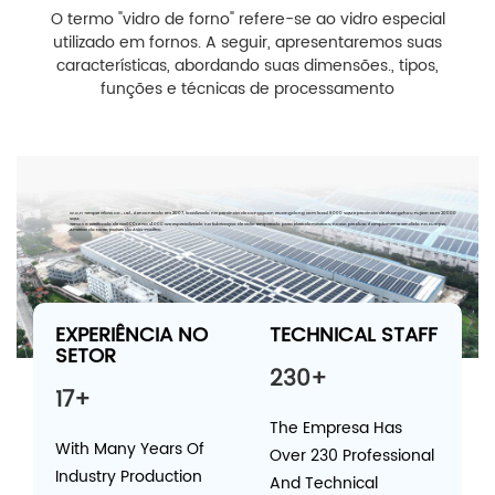
O termo "vidro de forno" refere-se ao vidro especial
utilizado em fornos. A seguir, apresentaremos suas
características, abordando suas dimensões., tipos,
funções e técnicas de processamento
W.C.H Temper Glass Co., Ltd., é encontrado em 2007, localizado na província de Dongguan Guangdong com local 8000 SQM e província de Zhangzhou Fujian com 20000
SQM.
Temos o certificado de ISO9001 e ISO 14000.We especializado na fabricação de vidro temperado para eletrodomésticos; nosso produto é amplamente vendido na Europa,
América do Norte, países da Ásia-Pacífico.
EXPERIÊNCIA NO
TECHNICAL STAFF
SETOR
230+
17+
The Empresa Has
With Many Years Of
Over 230 Professional
Industry Production
And Technical