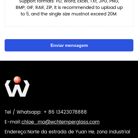
Support formats: PD, Word, Excel, TXt, JPG, PNG,
BMP, GIF, RAR, ZiP, it is recommended to upload up
to 5, and the single size mustnot exceed 20M.
Enviar mensagem
Tel / Whatsapp: + 86 13423078888
E-mail:
chloe_mo@wchtemperglass.com
Endereço:Norte da estrada de Yuan He, zona industrial