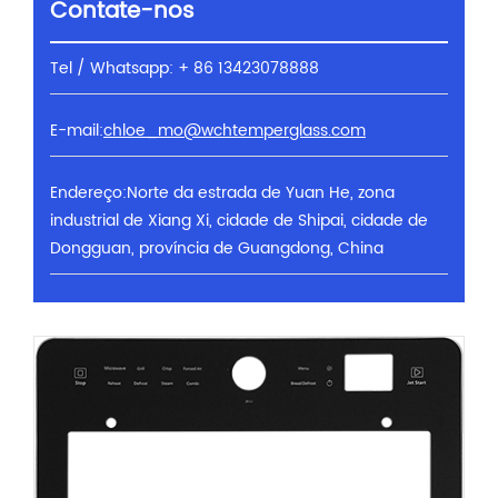
Contate-nos
Tel / Whatsapp: + 86 13423078888
E-mail:
chloe_mo@wchtemperglass.com
Endereço:Norte da estrada de Yuan He, zona
industrial de Xiang Xi, cidade de Shipai, cidade de
Dongguan, província de Guangdong, China