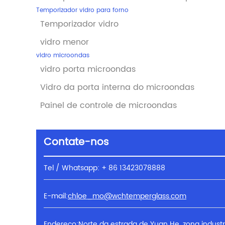
Temporizador vidro para forno
Temporizador vidro
vidro menor
vidro microondas
vidro porta microondas
Vidro da porta interna do microondas
Painel de controle de microondas
Contate-nos
Tel / Whatsapp: + 86 13423078888
E-mail:
chloe_mo@wchtemperglass.com
Endereço:Norte da estrada de Yuan He, zona industr