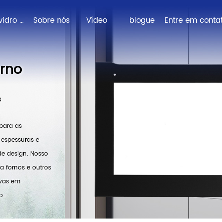
Soluções de vidro personalizadas
Sobre nós
Vídeo
blogue
orno
s
para as
 espessuras e
de design. Nosso
a fornos e outros
ivas em
o.