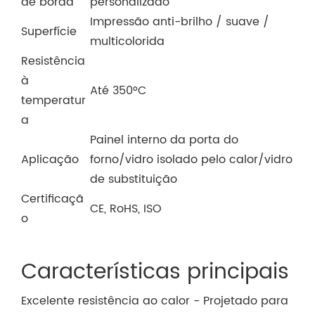
de borda
personalizado
Impressão anti-brilho / suave /
Superfície
multicolorida
Resistência
à
Até 350°C
temperatur
a
Painel interno da porta do
Aplicação
forno/vidro isolado pelo calor/vidro
de substituição
Certificaçã
CE, RoHS, ISO
o
Características principais
Excelente resistência ao calor - Projetado para