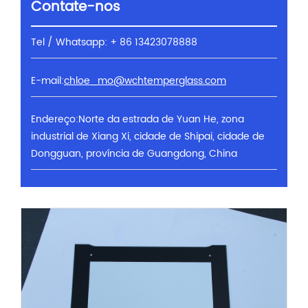
Contate-nos
Tel / Whatsapp: + 86 13423078888
E-mail:
chloe_mo@wchtemperglass.com
Endereço:Norte da estrada de Yuan He, zona
industrial de Xiang Xi, cidade de Shipai, cidade de
Dongguan, província de Guangdong, China